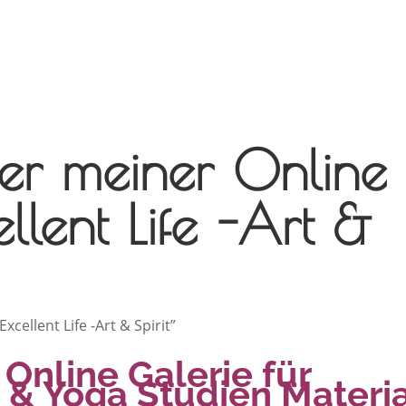
ier meiner Online
llent Life -Art &
 Online Galerie für
t & Yoga Studien Materi