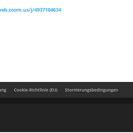
web.zoom.us/j/4937104634
ung
Cookie-Richtlinie (EU)
Stornierungsbedingungen