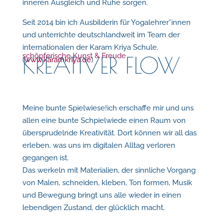
inneren Ausgleich und Ruhe sorgen.
Seit 2014 bin ich Ausbilderin für Yogalehrer*innen
und unterrichte deutschlandweit im Team der
internationalen der Karam Kriya Schule.
schöpferische Kunst & Freude
KREATIVER FLOW
(
www.karamkriya.de
)
Meine bunte Spielwiese!ich erschaffe mir und uns
allen eine bunte Schpielwiede einen Raum von
übersprudelnde Kreativität. Dort können wir all das
erleben, was uns im digitalen Alltag verloren
gegangen ist.
Das werkeln mit Materialien, der sinnliche Vorgang
von Malen, schneiden, kleben, Ton formen, Musik
und Bewegung bringt uns alle wieder in einen
lebendigen Zustand, der glücklich macht.