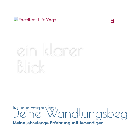
ein klarer
Blick
für neue Perspektiven
Deine Wandlungsbegl
Meine jahrelange Erfahrung mit lebendigen